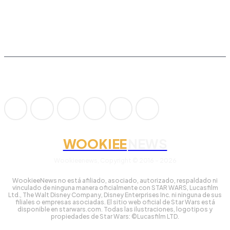
WOOKIEE
NEWS
Wookieenews, Copyright © 2016 - 2026
WookieeNews no está afiliado, asociado, autorizado, respaldado ni
vinculado de ninguna manera oficialmente con STAR WARS, Lucasfilm
Ltd., The Walt Disney Company, Disney Enterprises Inc. ni ninguna de sus
filiales o empresas asociadas. El sitio web oficial de Star Wars está
disponible en starwars.com. Todas las ilustraciones, logotipos y
propiedades de Star Wars: ©Lucasfilm LTD.