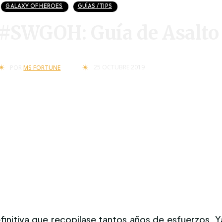
GALAXY OF HEROES
GUÍAS / TIPS
#SWGOH: Guía de Asalto ‘
25 OCTUBRE 2019
POR
MS FORTUNE
finitiva que recopilase tantos años de esfuerzos. 