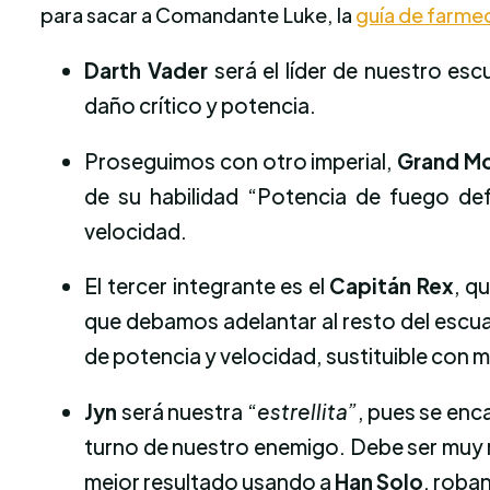
para sacar a Comandante Luke, la
guía de farme
Darth Vader
será el líder de nuestro es
daño crítico y potencia.
Proseguimos con otro imperial,
Grand Mo
de su habilidad “Potencia de fuego de
velocidad.
El tercer integrante es el
Capitán Rex
, q
que debamos adelantar al resto del escuad
de potencia y velocidad, sustituible con 
Jyn
será nuestra “
estrellita”
, pues se enc
turno de nuestro enemigo. Debe ser muy r
mejor resultado usando a
Han Solo
, roba