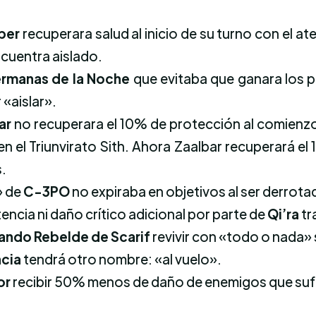
per
recuperara salud al inicio de su turno con el a
ncuentra aislado.
ermanas de la Noche
que evitaba que ganara los p
 «aislar».
ar
no recuperara el 10% de protección al comienzo
en el Triunvirato Sith. Ahora Zaalbar recuperará 
s.
» de
C-3PO
no expiraba en objetivos al ser derrota
tencia ni daño crítico adicional por parte de
Qi’ra
tr
ndo Rebelde de Scarif
revivir con «todo o nada» 
ncia
tendrá otro nombre: «al vuelo».
or
recibir 50% menos de daño de enemigos que sufr