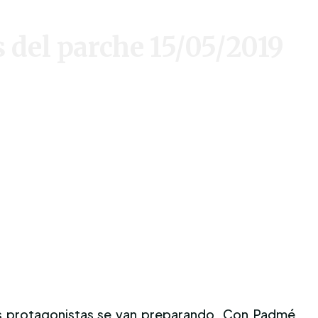
del parche 15/05/2019
 protagonistas se van preparando. Con Padmé