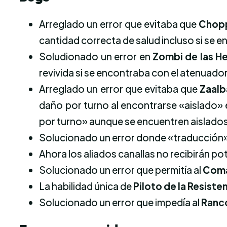
Arreglado un error que evitaba que
Chop
cantidad correcta de salud incluso si se e
Soludionado un error en
Zombi de las H
revivida si se encontraba con el atenuador
Arreglado un error que evitaba que
Zaalb
daño por turno al encontrarse «aislado» 
por turno» aunque se encuentren aislado
Solucionado un error donde «traducción
Ahora los aliados canallas no recibirán po
Solucionado un error que permitía al
Coma
La habilidad única de
Piloto de la Resiste
Solucionado un error que impedía al
Ranc