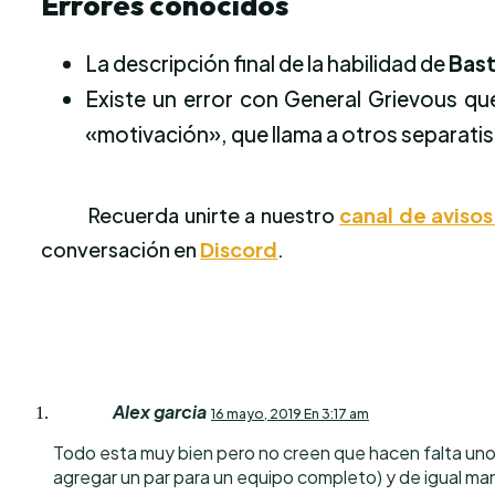
Errores conocidos
La descripción final de la habilidad de
Bast
Existe un error con General Grievous qu
«motivación», que llama a otros separatist
Recuerda unirte a nuestro
canal de aviso
conversación en
Discord
.
Alex garcia
16 mayo, 2019 En 3:17 am
Todo esta muy bien pero no creen que hacen falta unos
agregar un par para un equipo completo) y de igual man