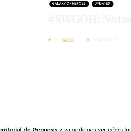
GALAXY OF HEROES
UPDATES
#SWGOH: Notas 
16 MAYO 2019
POR
ANKER
erritorial de Geonosis
y ya podemos ver cómo los