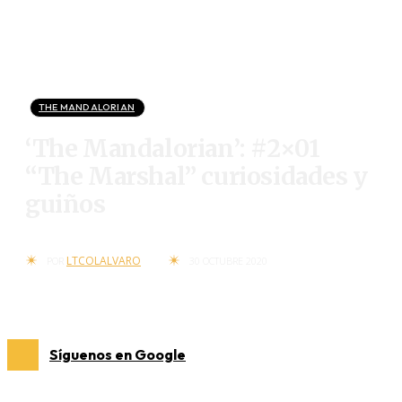
THE MANDALORIAN
‘The Mandalorian’: #2×01
“The Marshal” curiosidades y
guiños
LTCOLALVARO
POR
30 OCTUBRE 2020
Síguenos en Google