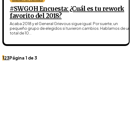
#SWGOH Encuesta: ¿Cuál es tu rework
favorito del 2018?
Acaba 2018 y el General Grievous sigue igual. Por suerte, un
pequeño grupo de elegidos sí tuvieron cambios. Hablamos de un
total de 10...
1
2
3
Página 1 de 3
Únete a Discord
Ven al servidor oficial de WookieeNews y habla con
otros fans de Star Wars.