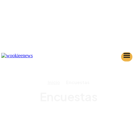
Inicio
Encuestas
Encuestas
AHSOKA
ANDOR
BANCO DE DATOS