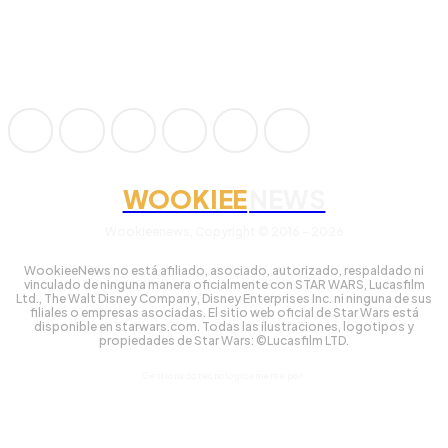
WOOKIEE
NEWS
Wookieenews, Copyright © 2016 - 2026
WookieeNews no está afiliado, asociado, autorizado, respaldado ni
vinculado de ninguna manera oficialmente con STAR WARS, Lucasfilm
Ltd., The Walt Disney Company, Disney Enterprises Inc. ni ninguna de sus
filiales o empresas asociadas. El sitio web oficial de Star Wars está
disponible en starwars.com. Todas las ilustraciones, logotipos y
propiedades de Star Wars: ©Lucasfilm LTD.
Gestionado tecnológicamente por: