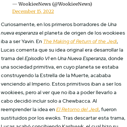
— WookieeNews (@WookieeNews)
December 15, 2022
Curiosamente, en los primeros borradores de
Una
nueva esperanza
el planeta de origen de los wookiees
iba a ser Yavin. En
The Making of Return of the Jedi
,
Lucas comenta que su idea original era desarrollar la
trama del
Episodio VI
en
Una Nueva Esperanza
, donde
una sociedad primitiva, en cuyo planeta se estaba
construyendo la Estrella de la Muerte, acababa
venciendo al Imperio. Estos primitivos iban a ser los
wookiees, pero al ver que no iba a poder llevarlo a
cabo decidió incluir solo a Chewbacca. Al
reemprender la idea en
El Retorno del Jedi
, fueron
sustituidos por los ewoks. Tras descartar esta trama,
Lucas acabó concibiendo Kashyyyk, el cual hizo su