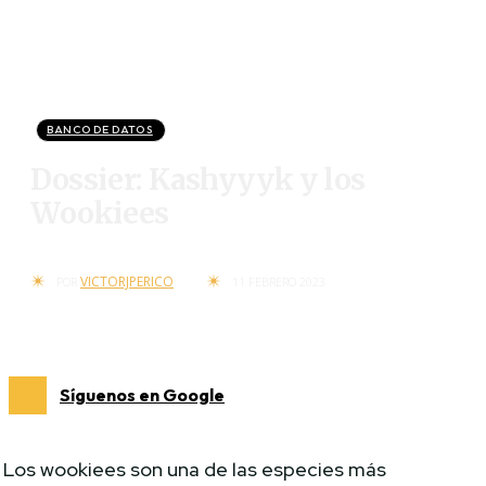
BANCO DE DATOS
Dossier: Kashyyyk y los
Wookiees
VICTORJPERICO
POR
11 FEBRERO 2023
Síguenos en Google
Los wookiees son una de las especies más