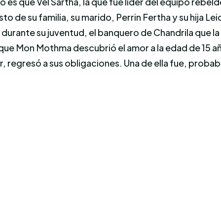
 es que Vel Sartha, la que fue líder del equipo rebeld
sto de su familia, su marido, Perrin Fertha y su hija 
rante su juventud, el banquero de Chandrila que la 
ue Mon Mothma descubrió el amor a la edad de 15 años
iar, regresó a sus obligaciones. Una de ella fue, pro