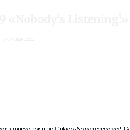
9 «Nobody’s Listening!»
5 NOVIEMBRE 2022
 con un nuevo episodio titulado
¡No nos escuchan!.
Ca