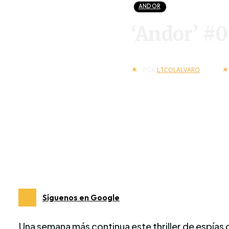
ANDOR
‘Andor’ #0
POR
LTCOLALVARO
Síguenos en Google
Una semana más continua este thriller de espías