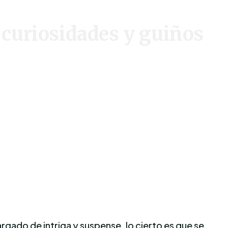
 curiosidades y guiños
rgado de intriga y suspense, lo cierto es que se