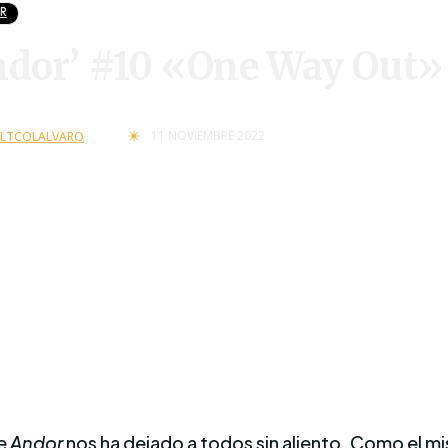
R
ndor’ #10 «One Way Out» 
11 NOVIEMBRE 2022
LTCOLALVARO
de
Andor
nos ha dejado a todos sin aliento. Como el m