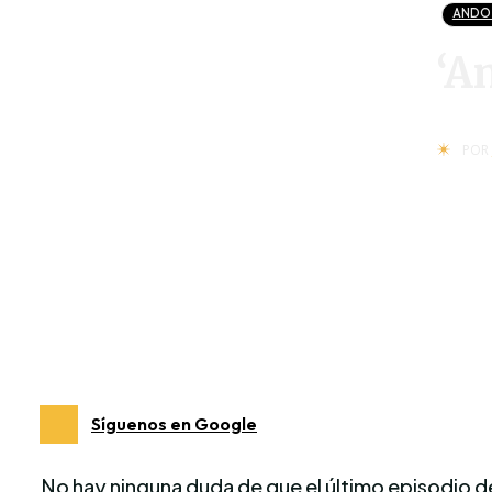
ANDO
‘A
POR
Síguenos en Google
No hay ninguna duda de que el último episodio 