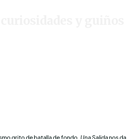
curiosidades y guiños
ismo grito de batalla de fondo,
Una Salida
nos da