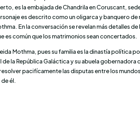
cierto, es la embajada de Chandrila en Coruscant, se
 personaje es descrito como un oligarca y banquero de
Mothma. En la conversación se revelan más detalles de
que es común que los matrimonios sean concertados.
 Leida Mothma, pues su familia es la dinastía política
l de la República Galáctica y su abuela gobernadora 
resolver pacifícamente las disputas entre los mundo
de él.