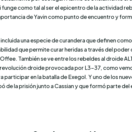
 funge como tal al ser el epicentro de la actividad re
importancia de Yavin como punto de encuentro y forma
lí, incluida una especie de curandera que definen co
habilidad que permite curar heridas a través del pode
ffee. También se ve entre los rebeldes al droide AL1-L
la revolución droide provocada por L3-37, como vemos
ra participar en la batalla de Exegol. Y uno de los nue
 de la prisión junto a Cassian y que formó parte del e