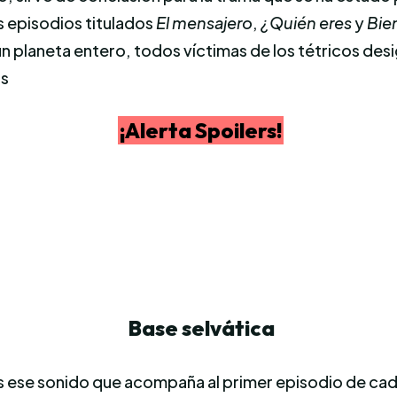
 episodios titulados
El mensajero
,
¿Quién eres
y
Bie
n planeta entero, todos víctimas de los tétricos desi
s
¡Alerta Spoilers!
Base selvática
s ese sonido que acompaña al primer episodio de cad