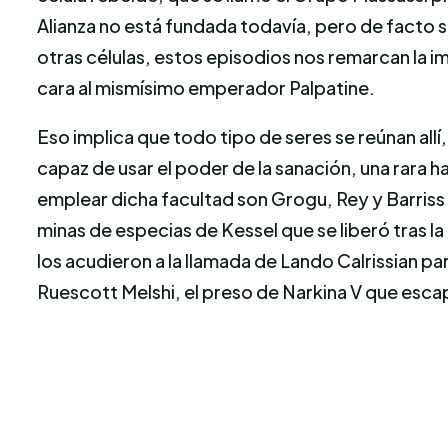
Alianza no está fundada todavía, pero de facto si
otras células, estos episodios nos remarcan la 
cara al mismísimo emperador Palpatine.
Eso implica que todo tipo de seres se reúnan al
capaz de usar el poder de la sanación, una rara 
emplear dicha facultad son Grogu, Rey y Barriss O
minas de especias de Kessel que se liberó tras 
los acudieron a la llamada de Lando Calrissian pa
Ruescott Melshi, el preso de Narkina V que escapó