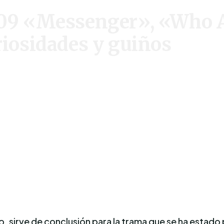
2×09 «Messenger», «Who 
riosidades y guiños
o, sirve de conclusión para la trama que se ha estado