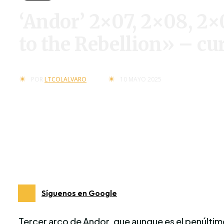
‘Andor’ 2×07, 2×08, 
to the Rebellion» – cu
10 MAYO 2025
POR
LTCOLALVARO
Síguenos en Google
Tercer arco de Andor, que aunque es el penúltim