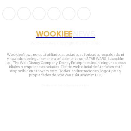
WOOKIEE
NEWS
Wookieenews, Copyright © 2016 - 2026
WookieeNews no está afiliado, asociado, autorizado, respaldado ni
vinculado de ninguna manera oficialmente con STAR WARS, Lucasfilm
Ltd., The Walt Disney Company, Disney Enterprises Inc. ni ninguna de sus
filiales o empresas asociadas. El sitio web oficial de Star Wars está
disponible en starwars.com. Todas las ilustraciones, logotipos y
propiedades de Star Wars: ©Lucasfilm LTD.
Gestionado tecnológicamente por: