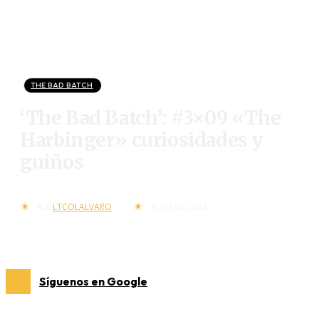
THE BAD BATCH
‘The Bad Batch’: #3×09 «The
Harbinger» curiosidades y
guiños
LTCOLALVARO
POR
30 MARZO 2024
Síguenos en Google