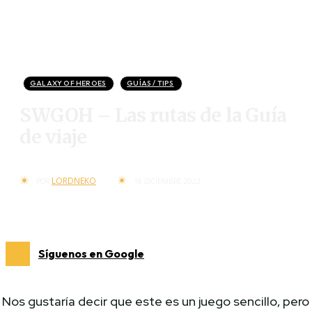
GALAXY OF HEROES
GUÍAS / TIPS
SWGOH – Las rutas de la Guía
de viaje
LORDNEKO
POR
18 DICIEMBRE 2023
Síguenos en Google
Nos gustaría decir que este es un juego sencillo, pero